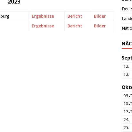
2023
Deut
sburg
Ergebnisse
Bericht
Bilder
Lände
Ergebnisse
Bericht
Bilder
Nati
NÄC
Sep
12.
13.
Okt
03./
10./
17./
24.
25.